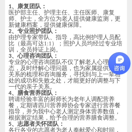
、康复团队：
1
医护部主任、护理主任、主任医师、康复
师、护士，全方位为老人提供健康监测，更
新健康档案，提供健康保障。
、专业照护团队：
2
由护理专家带队、指导，高比例护理人员配
比（最高可达1:1）；照护人员均经过专业培
训，全员持证上岗。
、心理咨询团队：
3
专业的心理咨询团队不仅了解老人心理状
态，及时纾解心理问题，也为家属提供亲子
关系的梳理和咨询服务，寻找到与上一辈相
处的成功和失败之处，才能更好的调整与下
一代的亲子关系。
、膳食营养团队：
4
聘请经验丰富的厨师长为老年人调配营养
餐，定期请四川营养师协会专家进行营养餐
指导，并为我中心老人测定身体营养数值，
根据测定结果，给予合理的营养膳食调整。
志愿者关怀团队：
5、
各行各业的志愿者为老人奉献爱心和时间，