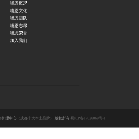
哺恩概况
哺恩文化
哺恩团队
哺恩志愿
哺恩荣誉
加入我们
老
护理中心（
成都十大本土品牌
） 版权所有
蜀ICP备17026069号-1