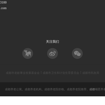
100
.com
关注我们
成都市老龄事业发展基金会
成都市卫生和计划生育委员会
成都市民政局
rved
成都养老公寓
、
成都养老机构
、
成都养老院价格
、
成都养老院推荐
、成都
哺恩养