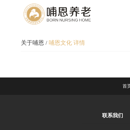
关于哺恩
/
哺恩文化 详情
首
联系我们