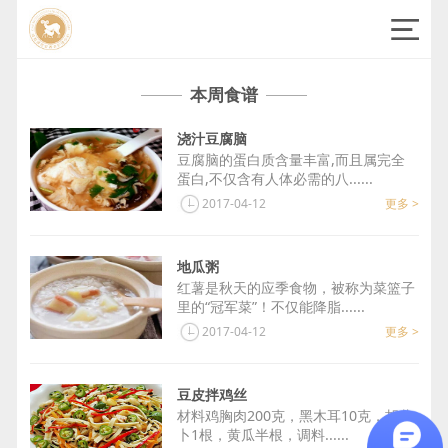
本周食谱
浇汁豆腐脑
豆腐脑的蛋白质含量丰富,而且属完全
蛋白,不仅含有人体必需的八...
2017-04-12
更多 >
地瓜粥
红薯是秋天的应季食物，被称为菜篮子
里的“冠军菜”！不仅能降脂...
2017-04-12
更多 >
豆皮拌鸡丝
材料鸡胸肉200克，黑木耳10克，胡萝
卜1根，黄瓜半根，调料...