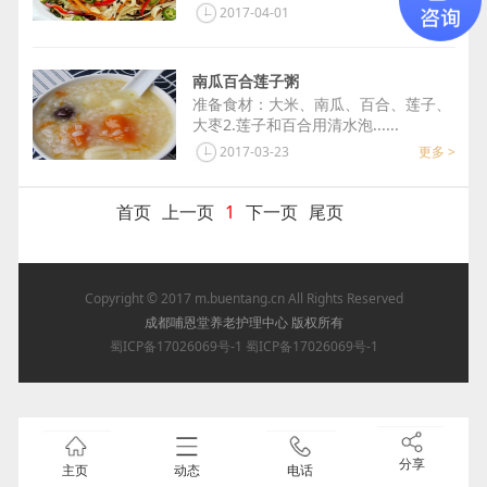
2017-04-01
更多 >
南瓜百合莲子粥
准备食材：大米、南瓜、百合、莲子、
大枣2.莲子和百合用清水泡...
2017-03-23
更多 >
首页
上一页
1
下一页
尾页
Copyright © 2017
m.buentang.cn
All Rights Reserved
成都哺恩堂养老护理中心 版权所有
蜀ICP备17026069号-1
蜀ICP备17026069号-1
分享
主页
动态
电话