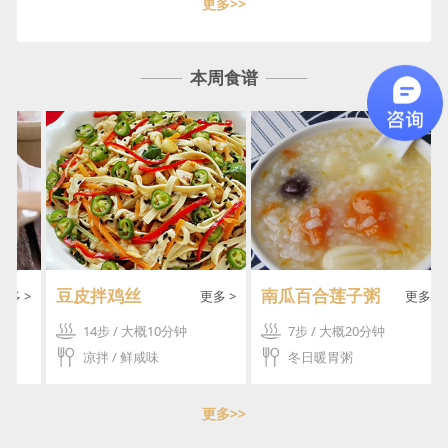
更多>>
本周食谱
豆皮拌鸡丝
南瓜百合莲子粥
 >
更多 >
更多 >
14步 / 大概10分钟
7步 / 大概20分钟
凉拌 / 鲜咸味
冬日暖胃粥
更多>>