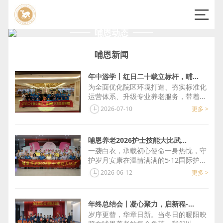
哺恩动态
哺恩新闻
年中游学丨红日二十载立标杆，哺...
为全面优化院区环境打造、夯实标准化
运营体系、升级专业养老服务，带着环
境软装管理、服务标准化落地、一线现
2026-07-10
更多 >
场管控、专业照护体...
哺恩养老2026护士技能大比武...
一袭白衣，承载初心使命一身热忱，守
护岁月安康在温情满满的5·12国际护士
节，为传承南丁格尔精神，夯实养老护
2026-06-12
更多 >
士专业技能，锤...
年终总结会丨凝心聚力，启新程-...
岁序更替，华章日新。当冬日的暖阳映