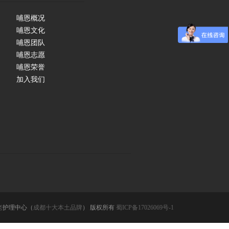
哺恩概况
哺恩文化
哺恩团队
哺恩志愿
哺恩荣誉
加入我们
老
护理中心（
成都十大本土品牌
） 版权所有
蜀ICP备17026069号-1