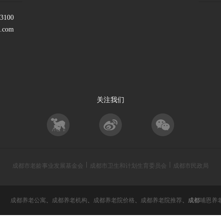
100
.com
关注我们
成都市老龄事业发展基金会
成都市卫生和计划生育委员会
成都市民政局
rved
成都养老公寓
、
成都养老机构
、
成都养老院价格
、
成都养老院推荐
、成都
哺恩养